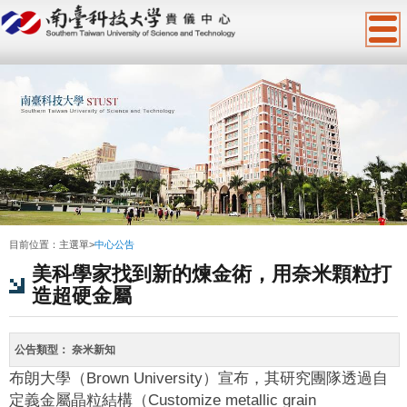
:::
目前位置：
主選單
>
中心公告
美科學家找到新的煉金術，用奈米顆粒打
造超硬金屬
公告類型：
奈米新知
布朗大學（Brown University）宣布，其研究團隊透過自
定義金屬晶粒結構（Customize metallic grain