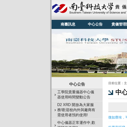
:::
南臺訊息
中心公告
貴儀管理
:::
:::
目前位置：
主
中心公告
中
工學院貴重儀器中心儀
器使用時間變動公告
D2 XRD 開放為大家服
務!歡迎校內外與廠商有
需使用者預約使用!
微如塵埃，
中心儀器正常運作中,歡