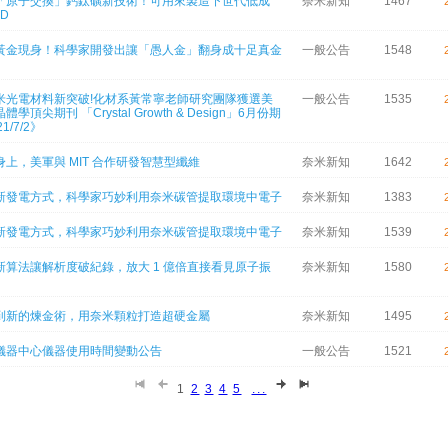
「原子交換」鈣鈦礦新技術！可用來製造下世代低成
奈米新知
1467
D
黃金現身！科學家開發出讓「愚人金」翻身成十足真金
一般公告
1548
米光電材料新突破!化材系黃常寧老師研究團隊獲選美
一般公告
1535
學頂尖期刊 「Crystal Growth & Design」6月份期
1/7/2》
上，美軍與 MIT 合作研發智慧型纖維
奈米新知
1642
新發電方式，科學家巧妙利用奈米碳管提取環境中電子
奈米新知
1383
新發電方式，科學家巧妙利用奈米碳管提取環境中電子
奈米新知
1539
新算法讓解析度破紀錄，放大 1 億倍直接看見原子振
奈米新知
1580
到新的煉金術，用奈米顆粒打造超硬金屬
奈米新知
1495
儀器中心儀器使用時間變動公告
一般公告
1521
1
2
3
4
5
...