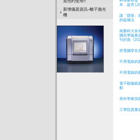
科學家研發
迎預約使用!!
本、超亮 LE
新增儀器資訊–離子拋光
機
讓「隱形」
的提煉法
南臺科大奈
國化學協會晶體
刊封面《202
把電腦穿在身
不用電線的
不用電線的
電子顯微鏡
動
美科學家找
工學院貴重