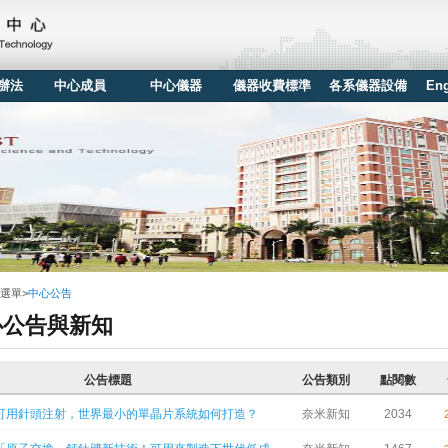
辦法
中心成員
中心儀器
儀器收費標準
各系儀器設備
Eng
選單
>
中心公告
心公告與新知
公告標題
公告類別
點閱數
可用針頭注射，世界最小的單晶片系統如何打造？
奈米新知
2034