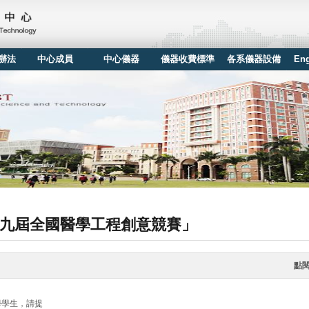
辦法
中心成員
中心儀器
儀器收費標準
各系儀器設備
Eng
九屆全國醫學工程創意競賽」
點
學學生，請提