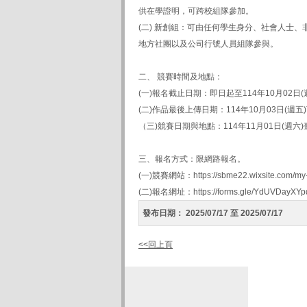
供在學證明，可跨校組隊參加。
(二) 新創組：可由任何學生身分、社會人士、
地方社團以及公司行號人員組隊參與。
二、 競賽時間及地點：
(一)報名截止日期：即日起至114年10月02日
(二)作品最後上傳日期：114年10月03日(週
（三)競賽日期與地點：114年11月01日(週六
三、報名方式：限網路報名。
(一)競賽網站：https://sbme22.wixsite.com/my-
(二)報名網址：https://forms.gle/YdUVDayXYp
發布日期：
2025/07/17 至 2025/07/17
<<回上頁