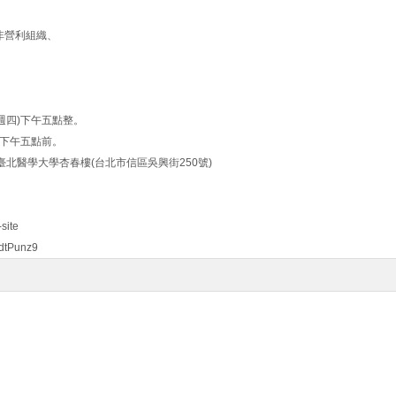
非營利組織、
(週四)下午五點整。
五)下午五點前。
)臺北醫學大學杏春樓(台北市信區吳興街250號)
site
dtPunz9