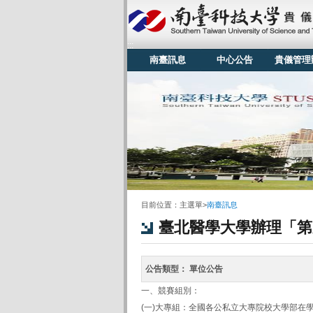
:::
南臺訊息
中心公告
貴儀管理
:::
目前位置：
主選單
>
南臺訊息
臺北醫學大學辦理「第
公告類型：
單位公告
一、競賽組別：
(一)大專組：全國各公私立大專院校大學部在